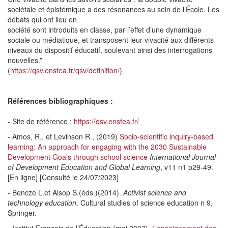
sociétale et épistémique a des résonances au sein de l’École. Les
débats qui ont lieu en
société sont introduits en classe, par l’effet d’une dynamique
sociale ou médiatique, et transposent leur vivacité aux différents
niveaux du dispositif éducatif, soulevant ainsi des interrogations
nouvelles.”
(
https://qsv.ensfea.fr/qsv/definition/
)
Références bibliographiques :
- Site de référence :
https://qsv.ensfea.fr/
- Amos, R., et Levinson R., (2019)
Socio-scientific inquiry-based
learning: An approach for engaging with the 2030 Sustainable
Development Goals through school science
International Journal
of Development Education and Global Learning
, v11 n1 p29-49.
[En ligne] [Consulté le 24/07/2023]
- Bencze L.et Alsop S.(éds.)(2014).
Activist science and
technology education
. Cultural studies of science education n 9,
Springer.