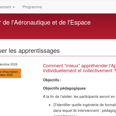
ssement
Programme
r de l'Aéronautique et de l'Espace
s
uer les apprentissages
ptembre 2026
Comment "mieux" appréhender l'A
individuellement et collectivement 
e d'inscription :
mbre 2026
Objectifs :
Objectifs pédagogiques
A la fin de l’atelier, les participants seront 
D’identifier quelle ingénierie de form
dans lequel ils interviennent : pédag