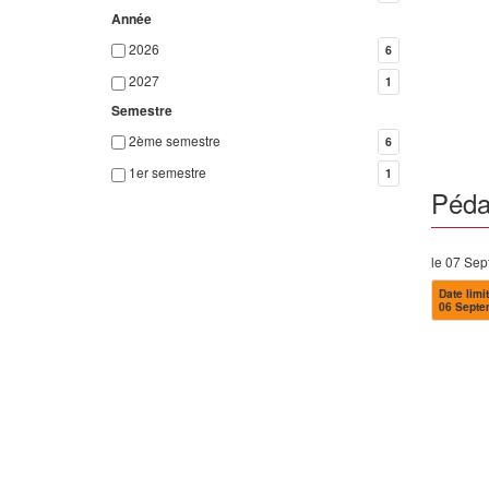
Année
2026
6
2027
1
Semestre
2ème semestre
6
1er semestre
1
Péda
le 07 Se
Date limit
06 Septe