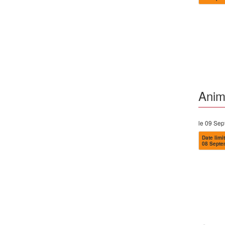
Anime
le 09 Se
Date limit
08 Septe