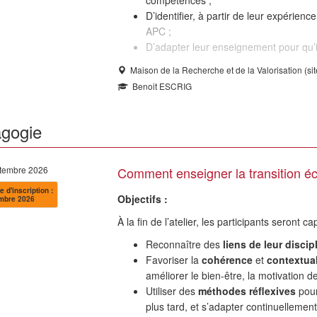
compétences ;
D’identifier, à partir de leur expérie
APC ;
D’adapter leur enseignement pour qu’i
Maison de la Recherche et de la Valorisation (si
Benoit ESCRIG
gogie
ptembre 2026
Comment enseigner la transition éc
e d'inscription :
Objectifs :
mbre 2026
À la fin de l’atelier, les participants seront c
Reconnaître des
liens de leur disci
Favoriser la
cohérence
et
contextual
améliorer le bien-être, la motivation d
Utiliser des
méthodes réflexives
pour
plus tard, et s’adapter continuellemen