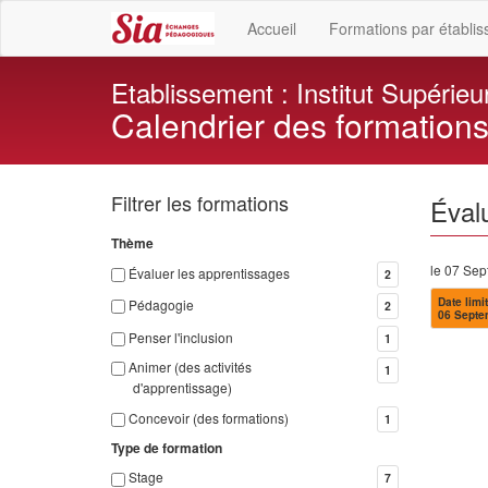
Accueil
Formations par établi
Etablissement : Institut Supérieu
Calendrier des formation
Filtrer les formations
Éval
Thème
le 07 Se
Évaluer les apprentissages
2
Date limit
Pédagogie
2
06 Septe
Penser l'inclusion
1
Animer (des activités
1
d'apprentissage)
Concevoir (des formations)
1
Type de formation
Stage
7