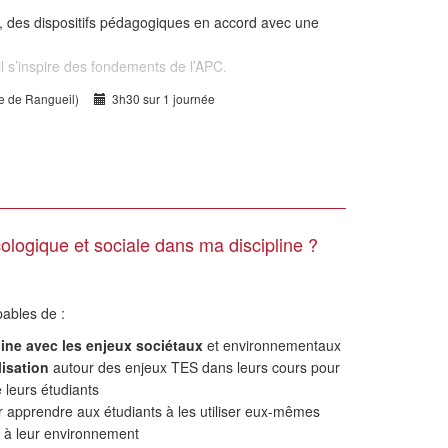
nce, des dispositifs pédagogiques en accord avec une
l s’inspire des fondements de l’APC.
te de Rangueil)
3h30 sur 1 journée
ologique et sociale dans ma discipline ?
apables de :
pline avec les enjeux sociétaux
et environnementaux
isation
autour des enjeux TES dans leurs cours pour
e leurs étudiants
 apprendre aux étudiants à les utiliser eux-mêmes
t à leur environnement