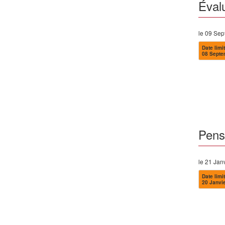
Éval
le 09 Se
Date limit
08 Septe
Pense
le 21 Jan
Date limit
20 Janvi