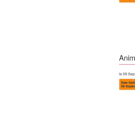
Anime
le 09 Se
Date limit
08 Septe