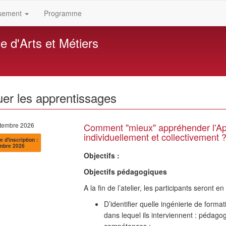
ssement
Programme
ue d'Arts et Métiers
s
uer les apprentissages
ptembre 2026
Comment "mieux" appréhender l'A
individuellement et collectivement 
e d'inscription :
mbre 2026
Objectifs :
Objectifs pédagogiques
A la fin de l’atelier, les participants seront 
D’identifier quelle ingénierie de form
dans lequel ils interviennent : pédag