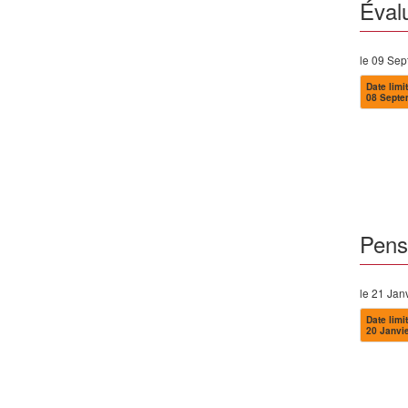
Éval
le 09 Se
Date limit
08 Septe
Pense
le 21 Jan
Date limit
20 Janvi