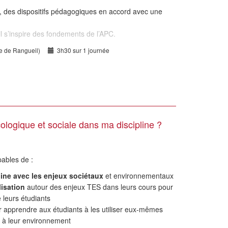
nce, des dispositifs pédagogiques en accord avec une
l s’inspire des fondements de l’APC.
te de Rangueil)
3h30 sur 1 journée
ologique et sociale dans ma discipline ?
apables de :
pline avec les enjeux sociétaux
et environnementaux
isation
autour des enjeux TES dans leurs cours pour
e leurs étudiants
 apprendre aux étudiants à les utiliser eux-mêmes
t à leur environnement