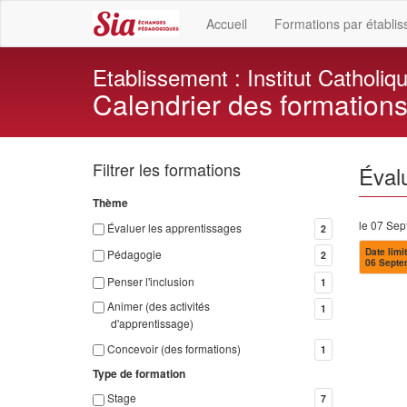
Accueil
Formations par établi
Etablissement : Institut Catholiq
Calendrier des formation
Filtrer les formations
Éval
Thème
le 07 Se
Évaluer les apprentissages
2
Date limit
Pédagogie
2
06 Septe
Penser l'inclusion
1
Animer (des activités
1
d'apprentissage)
Concevoir (des formations)
1
Type de formation
Stage
7