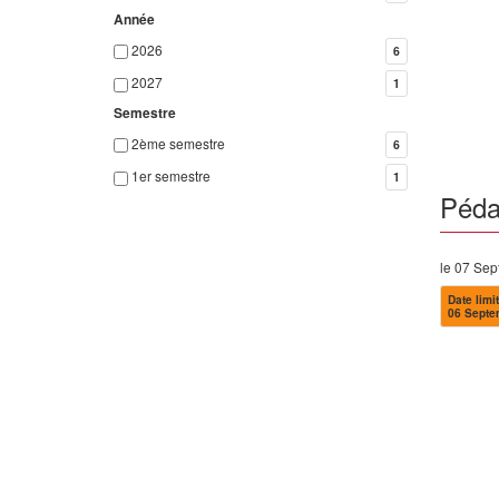
Année
2026
6
2027
1
Semestre
2ème semestre
6
1er semestre
1
Péda
le 07 Se
Date limit
06 Septe