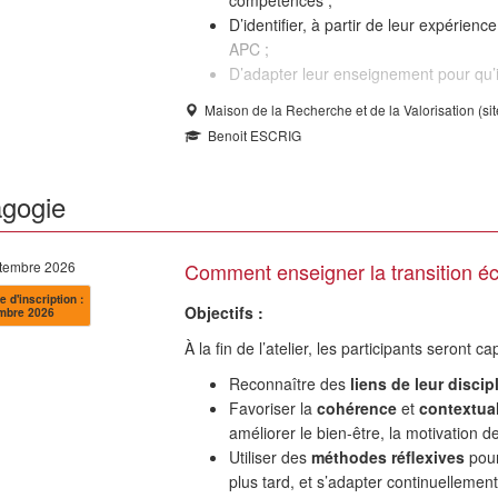
compétences ;
D’identifier, à partir de leur expérie
APC ;
D’adapter leur enseignement pour qu’i
Maison de la Recherche et de la Valorisation (si
Benoit ESCRIG
gogie
ptembre 2026
Comment enseigner la transition éc
e d'inscription :
Objectifs :
mbre 2026
À la fin de l’atelier, les participants seront c
Reconnaître des
liens de leur disci
Favoriser la
cohérence
et
contextual
améliorer le bien-être, la motivation d
Utiliser des
méthodes réflexives
pour
plus tard, et s’adapter continuellemen