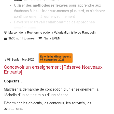
Utiliser des
méthodes réflexives
pour apprendre aux
étudiants à les utiliser eux-mêmes plus tard, et s’adapter
continuellement à leur environnement
Favoriser le
travail collaboratif
et les
approches
systémiques
.
Maison de la Recherche et de la Valorisation (site de Rangueil)
3h30 sur 1 journée
Naila EVEN
Date limite d'inscription :
le 08 Septembre 2026
07 Septembre 2026
Concevoir un enseignement [Réservé Nouveaux
Entrants]
Objectifs :
Maitriser la démarche de conception d’un enseignement, à
l’échelle d’un semestre ou d’une séance.
Déterminer les objectifs, les contenus, les activités, les
évaluations.