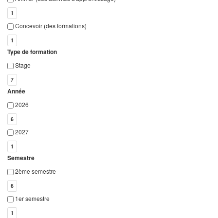
1
Concevoir (des formations)
1
Type de formation
Stage
7
Année
2026
6
2027
1
Semestre
2ème semestre
6
1er semestre
1