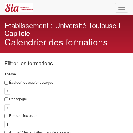
Toggl
naviga
Etablissement : Université Toulouse I
Capitole
Calendrier des formations
Filtrer les formations
Thème
Évaluer les apprentissages
2
Pédagogie
2
Penser l'inclusion
1
Animer (des activités d'apprentissage)